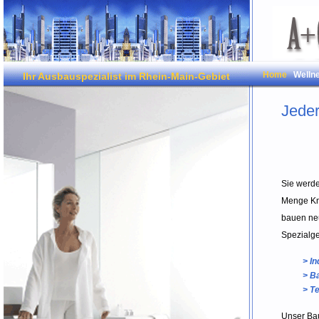
Home
Welln
Ihr Ausbauspezialist im Rhein-Main-Gebiet
Jeder
Sie werde
Menge Kno
bauen neu
Spezialge
> I
> B
> T
Unser Bau