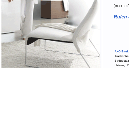
(mal) am
Rufen S
A+O Bauk
Trockenba
Badgestalt
Heizung, E